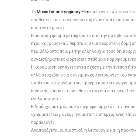
Το
Music for an Imaginary Film
από τον τίτλο κάνει ξε
προθέσεις του, υπαγορεύοντας έναν ιδιαίτερο τρόπο
από τον ακροατή.
Η μουσική φόρμα μεταφέρεται από την συνήθη εσωτ
ήχου και μουσικών θεμάτων, σε μια ευρύτερη δομή α
περιβάλλοντα που, με την αλληλουχία τους δημιουργ
συναισθηματικές φορτίσεις σταδιακά κορυφούμενες
Η κορύφωση δεν έχει πάντα σχέση με την ένταση ή τ
αλλά στοχεύει στις συνειρμικές λειτουργίες του ακρ
ιδιαίτερα στην μνήμη του, πράγμα που λειτουργεί πρ
δίνοντας νόημα στα αντίθετα στοιχεία και υφές (text
εναλλάσσονται.
Η διαδοχή αυτή, αφού καταγραφεί αρχικά στην μνήμη
«χρωματίζει» με νέα μηνύματα τις επερχόμενες επαν
παραλλαγές.
Αναπαράγεται ουσιαστικά, η λειτουργία και η πρακτι