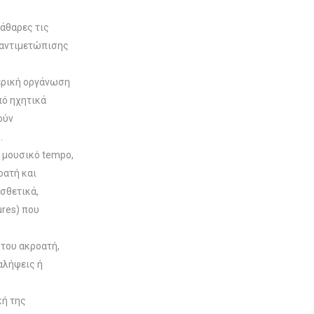
κάθαρες τις
 αντιμετώπισης
ερική οργάνωση
πό ηχητικά
ούν
.
ο μουσικό tempo,
οατή και
οσθετικά,
ures) που
 του ακροατή,
αλήψεις ή
κή της