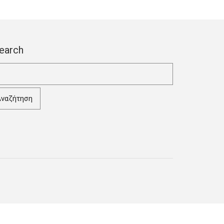
earch
ναζήτηση
α: