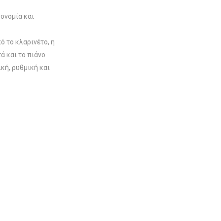
τονομία και
ό το κλαρινέτο, η
ά και το πιάνο
ική, ρυθμική και