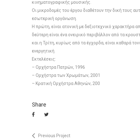
κινηματογραφικής μουσικής.
Οι μικροδομές του έργου διαθέτουν την δική τους αυ
εσωτερική οργάνωση.
Η πρώτη, είναι ατονική με δεξιοτεχνικό χαρακτήρα απ
δεύτερη είναι ένα ονειρικό περιβάλλον από τα κρουστ
και η Τρίτη, κυρίως από τα έγχορδα, είναι καθαρά τον
ενεργητική.
Εκτελέσεις:
– Ορχήστρα Πατρών, 1996
– Ορχήστρα των Χρωμάτων, 2001
– Κρατική Ορχήστρα Αθηνών, 200
Share
Previous Project